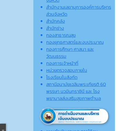
จังหวัด
สำนักงานเลขานุการองค์การบริหาร
ส่วนจังหวัด
สำนักคลัง
สำนักช่าง
กองสาธารณสุข
กองยุทธศาสตร์และงบประมาณ
กองการศึกษา ศาสนา และ
วัฒนธรรม
กองการเจ้าหน้าที่
หน่วยตรวจสอบภายใน
โรงเรียนในสังกัด
สถานีอนามัยเฉลิมพระเกียรติ 60
พรรษา นวมินทราชินี และ โรง
พยาบาลส่งเสริมสุขภาพตำบล