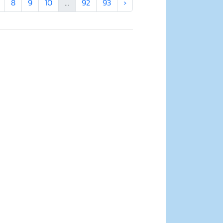
8
9
10
...
92
93
›