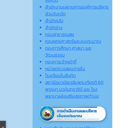
จังหวัด
สำนักงานเลขานุการองค์การบริหาร
ส่วนจังหวัด
สำนักคลัง
สำนักช่าง
กองสาธารณสุข
กองยุทธศาสตร์และงบประมาณ
กองการศึกษา ศาสนา และ
วัฒนธรรม
กองการเจ้าหน้าที่
หน่วยตรวจสอบภายใน
โรงเรียนในสังกัด
สถานีอนามัยเฉลิมพระเกียรติ 60
พรรษา นวมินทราชินี และ โรง
พยาบาลส่งเสริมสุขภาพตำบล