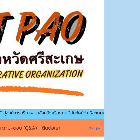
ริหารส่วนจังหวัดศรีสะเกษ วิสัยทัศน์ " ศรีสะเกษเมืองน่าอยู่ คู่การศึกษา นำพาคุณภาพชี
น ถาม-ตอบ (Q&A)
ติดต่อเรา
ก+
ก-