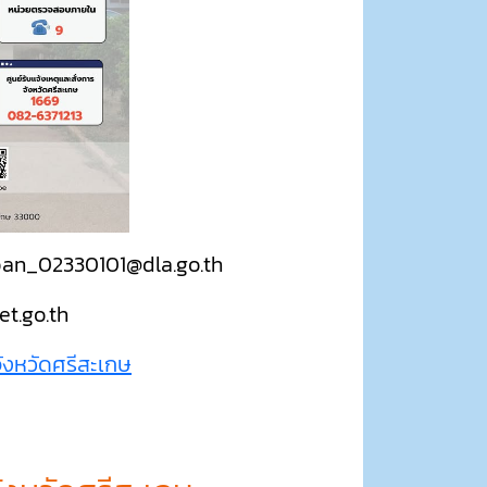
raban_02330101@dla.go.th
et.go.th
ังหวัดศรีสะเกษ