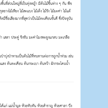
นที่ส่วนใหญ่ที่เป็นทุ่งหญ้า มีต้นไม้ขึ้นห่าง ๆ กัน พืช
ลยางไม้เหียง ไม้สะแบง ไม้เต็ง ไม้รัง ไม้มะค่า ไม้แต้
ีชื่อเสียงมากที่สุดว่าเป็นไม้ตะเคียนชั้นดี ซึ่งปัจจุบัน
้า เสลา ประดู่ ชิงชัน มะค่าโมงพะยูงแกลบ มะเกลือ
ิดในป่าบุ่งป่าทามเป็นต้นไม้ที่ทนทานต่อการถูกน้ำท่วม เช่น
นผักแสง ต้นตะเคียน ต้นกระเบา ต้นหว้า ผักกระโดนน้ำ
้แก่ แม่น้ำมูล ห้วยทับทัน ห้วยสำราญ ห้วยศาลา บึง