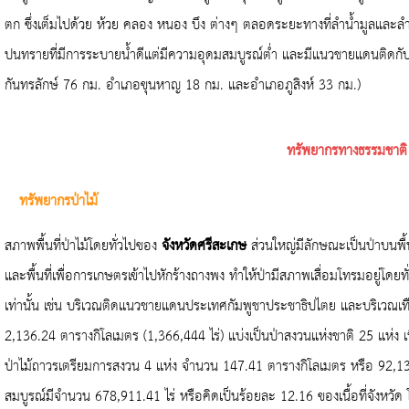
ตก ซึ่งเต็มไปด้วย ห้วย คลอง หนอง บึง ต่างๆ ตลอดระยะทางที่ลำน้ำมูลและ
ปนทรายที่มีการระบายน้ำดีแต่มีความอุดมสมบูรณ์ต่ำ และมีแนวชายแดนติด
กันทรลักษ์
76
กม. อำเภอขุนหาญ
18
กม. และอำเภอภูสิงห์
33
กม.)
ทรัพยากรทางธรรมชาติ
ทรัพยากรป่าไม้
สภาพพื้นที่ป่าไม้โดยทั่วไปของ
จังหวัดศรีสะเกษ
ส่วนใหญ่มีลักษณะเป็นป่าบนพื้นร
และพื้นที่เพื่อการเกษตรเข้าไปหักร้างถางพง ทำให้ป่ามีสภาพเสื่อมโทรมอยู่โดยทั
เท่านั้น เช่น บริเวณติดแนวชายแดนประเทศกัมพูชาประชาธิปไตย และบริเวณเทือกเขา
2,136.24
ตารางกิโลเมตร (
1,366,444
ไร่) แบ่งเป็นป่าสงวนแห่งชาติ
25
แห่ง เ
ป่าไม้ถาวรเตรียมการสงวน
4
แห่ง จำนวน
147.41
ตารางกิโลเมตร หรือ
92,1
สมบูรณ์มีจำนวน
678,911.41
ไร่ หรือคิดเป็นร้อยละ
12.16
ของเนื้อที่จังหว