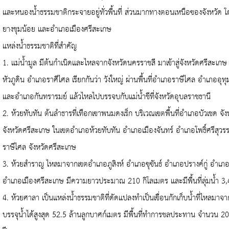
และหนองน้ำธรรมชาติกระจายอยู่ทั่วพื้นที่ ส่วนมากทางตอนเหนือของจังหวัด 
ยางชุมน้อย และอำเภอเมืองศรีสะเกษ
แหล่งน้ำธรรมชาติที่สำคัญ
1.
แม่น้ำมูล มีต้นกำเนิดและไหลจากจังหวัดนครราชสี มาเข้าสู่จังหวัดศรีสะเกษ 
หัวภูดิน อำเภอราศีไศล เรียกกันว่า วังใหญ่ ผ่านพื้นที่อำเภอราษีไศล อำเภออ
และอำเภอกันทรารมย์ แล้วไหลไปบรรจบกับแม่น้ำชีที่จังหวัดอุบลราชธานี
2.
ห้วยทับทัน ต้นลำธารที่เทือกเขาพนมดงเร็ก บริเวณเขตพื้นที่อำเภอบัวเชด จังหว
จังหวัดศรีสะเกษ ในเขตอำเภอห้วยทับทัน อำเภอเมืองจันทร์ อำเภอโพธิ์ศรีสุวร
ราษีไศล จังหวัดศรีสะเกษ
3.
ห้วยสำราญ ไหลมาจากเขตอำเภอภูสิงห์ อำเภอขุขันธ์ อำเภอปรางค์กู่ อำเภอวัง
อำเภอเมืองศรีสะเกษ มีความยาวประมาณ
210
กิโลเมตร และมีพื้นที่ลุ่มน้ำ
3
4.
ห้วยศาลา เป็นแหล่งน้ำธรรมชาติที่ดัดแปลงทำเป็นเขื่อนกักเก็บน้ำที่ไหล
บรรจุน้ำได้สูงสุด
52.5
ล้านลูกบาศก์เมตร มีพื้นที่ทำการชลประทาน จำนวน
2