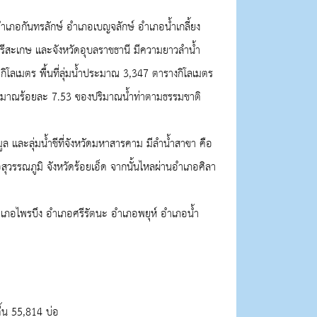
อำเภอกันทรลักษ์ อำเภอเบญจลักษ์ อำเภอน้ำเกลี้ยง
รีสะเกษ และจังหวัดอุบลราชธานี มีความยาวลำน้ำ
0
กิโลเมตร พื้นที่ลุ่มน้ำประมาณ
3,347
ตารางกิโลเมตร
ระมาณร้อยละ
7.53
ของปริมาณน้ำท่าตามธรรมชาติ
ำมูล และลุ่มน้ำชีที่จังหวัดมหาสารคาม มีลำน้ำสาขา คือ
ุวรรณภูมิ จังหวัดร้อยเอ็ด จากนั้นไหลผ่านอำเภอศิลา
เภอไพรบึง อำเภอศรีรัตนะ อำเภอพยุห์ อำเภอน้ำ
ื้น
55,814
บ่อ