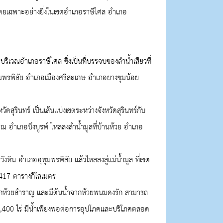
โดยเฉพาะอย่างยิ่งในเขตอำเภอราษีไศล อำเภอ
บริเวณอำเภอราษีไศล ซึ่งเป็นที่บรรจบของลำน้ำเสียวที่
ุทุมพรพิสัย อำเภอเมืองศรีสะเกษ อำเภอยางชุมน้อย
ัดสุรินทร์ เป็นเส้นแบ่งเขตระหว่างจังหวัดสุรินทร์กับ
รณ อำเภอบึงบูรพ์ ไหลลงลำน้ำมูลที่บ้านห้วย อำเภอ
หิน อำเภออุทุมพรพิสัย แล้วไหลลงสู่แม่น้ำมูล ที่เขต
,417
ตารางกิโลเมตร
มาจากห้วยสำราญ และมีต้นน้ำจากห้วยพนมดงรัก สามารถ
0,400
ไร่ มีน้ำเพียงพอต่อการอุปโภคและบริโภคตลอด