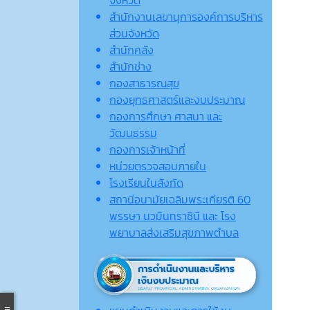
จังหวัด
สำนักงานเลขานุการองค์การบริหาร
ส่วนจังหวัด
สำนักคลัง
สำนักช่าง
กองสาธารณสุข
กองยุทธศาสตร์และงบประมาณ
กองการศึกษา ศาสนา และ
วัฒนธรรม
กองการเจ้าหน้าที่
หน่วยตรวจสอบภายใน
โรงเรียนในสังกัด
สถานีอนามัยเฉลิมพระเกียรติ 60
พรรษา นวมินทราชินี และ โรง
พยาบาลส่งเสริมสุขภาพตำบล