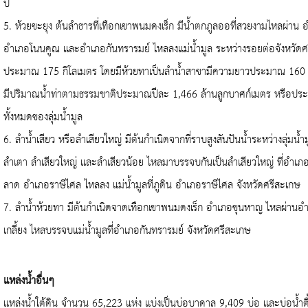
ปี
5.
ห้วยขะยุง ต้นลำธารที่เทือกเขาพนมดงเร็ก มีน้ำตกภูลออที่สวยงามไหลผ่าน 
อำเภอโนนคูณ และอำเภอกันทรารมย์ ไหลลงแม่น้ำมูล ระหว่างรอยต่อจังหวัดศ
ประมาณ
175
กิโลเมตร โดยมีห้วยทาเป็นลำน้ำสาขามีความยาวประมาณ
16
มีปริมาณน้ำท่าตามธรรมชาติประมาณปีละ
1,466
ล้านลูกบาศก์เมตร หรือป
ทั้งหมดของลุ่มน้ำมูล
6.
ลำน้ำเสียว หรือลำเสียวใหญ่ มีต้นกำเนิดจากที่ราบสูงสันปันน้ำระหว่างลุ่มน้
ลำเตา ลำเสียวใหญ่ และลำเสียวน้อย ไหลมาบรรจบกันเป็นลำเสียวใหญ่ ที่อำเภอส
ลาด อำเภอราษีไศล ไหลลง แม่น้ำมูลที่ภูดิน อำเภอราษีไศล จังหวัดศรีสะเกษ
7.
ลำน้ำห้วยทา มีต้นกำเนิดจาดเทือกเขาพนมดงเร็ก อำเภอขุนหาญ ไหลผ่านอำ
เกลี้ยง ไหลบรรจบแม่น้ำมูลที่อำเภอกันทรารมย์ จังหวัดศรีสะเกษ
แหล่งน้ำอื่นๆ
แหล่งน้ำใต้ดิน จำนวน
65,223
แห่ง แบ่งเป็นบ่อบาดาล
9,409
บ่อ และบ่อน้ำต