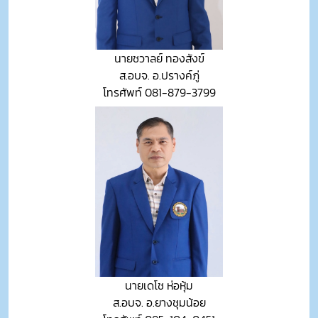
นายชวาลย์ ทองสังข์
ส.อบจ. อ.ปรางค์ภู่
โทรศัพท์ 081-879-3799
นายเดโช ห่อหุ้ม
ส.อบจ. อ.ยางชุมน้อย