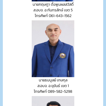
นายกฤษฎา ตั้งพูนผลสวัสดิ์
ส.อบจ. อ.กันทรลักษ์ เขต 5
โทรศัพท์ 061-643-1562
นายธนบูลย์ เกษกุล
ส.อบจ. อ.ขุขันธ์ เขต 1
โทรศัพท์ 089-582-5298