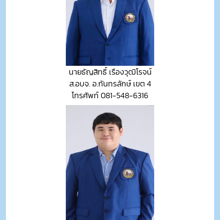
นายธัญสิทธิ์ เรืองวุฒิโรจน์
ส.อบจ. อ.กันทรลักษ์ เขต 4
โทรศัพท์ 081-548-6316