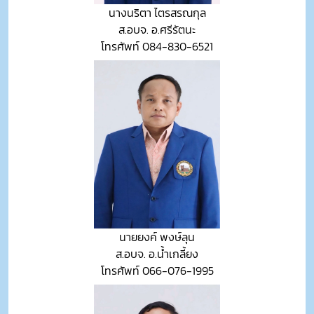
นางนริตา ไตรสรณกุล
ส.อบจ. อ.ศรีรัตนะ
โทรศัพท์ 084-830-6521
นายยงค์ พงษ์ลุน
ส.อบจ. อ.น้ำเกลี้ยง
โทรศัพท์ 066-076-1995