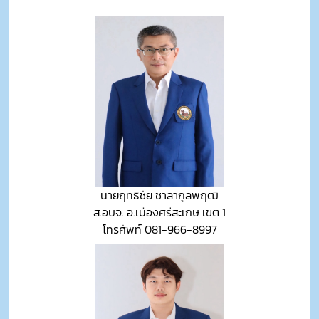
นายฤทธิชัย ชาลากูลพฤฒิ
ส.อบจ. อ.เมืองศรีสะเกษ เขต 1
โทรศัพท์ 081-966-8997