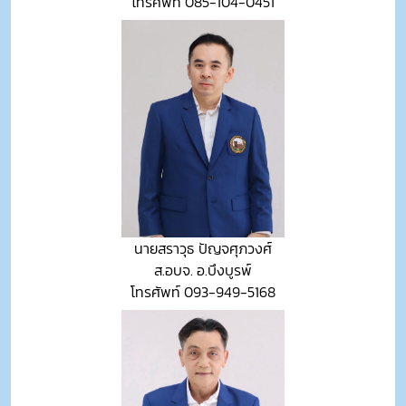
โทรศัพท์ 085-104-0451
นายสราวุธ ปัญจศุภวงศ์
ส.อบจ. อ.บึงบูรพ์
โทรศัพท์ 093-949-5168