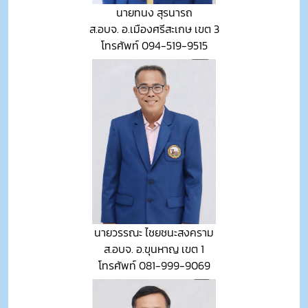
นายทนง สุรนารถ
ส.อบจ. อ.เมืองศรีสะเกษ เขต 3
โทรศัพท์ 094-519-9515
นายวรรณะ ไชยชนะสงคราม
ส.อบจ. อ.ขุนหาญ เขต 1
โทรศัพท์ 081-999-9069