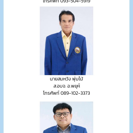
โทรศัพท์ 093-504-5919
นายสมหวัง พุ่มไม้
ส.อบจ. อ.พยุห์
โทรศัพท์ 089-102-3373