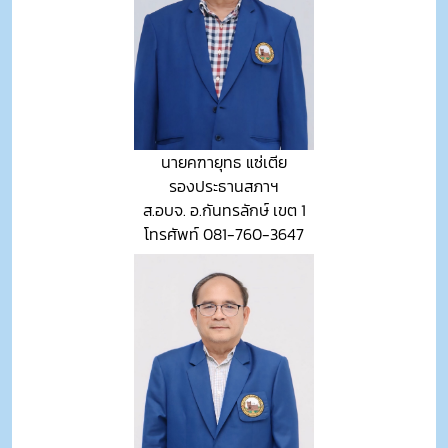
นายคฑายุทธ แซ่เตีย
รองประธานสภาฯ
ส.อบจ. อ.กันทรลักษ์ เขต 1
โทรศัพท์ 081-760-3647