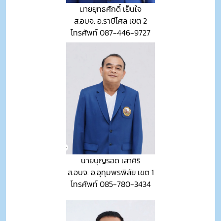
นายยุทธศักดิ์ เย็นใจ
ส.อบจ. อ.ราษีไศล เขต 2
โทรศัพท์ 087-446-9727
นายบุญรอด เสาศิริ
ส.อบจ. อ.อุทุมพรพิสัย เขต 1
โทรศัพท์ 085-780-3434