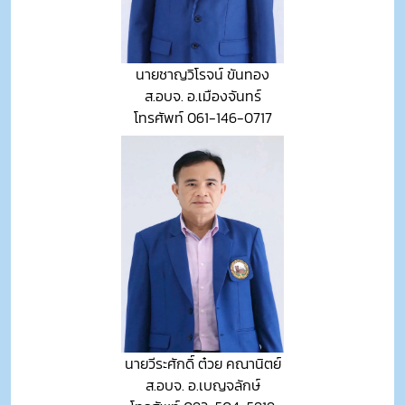
นายชาญวิโรจน์ ขันทอง
ส.อบจ. อ.เมืองจันทร์
โทรศัพท์ 061-146-0717
นายวีระศักดิ์ ต๋วย คณานิตย์
ส.อบจ. อ.เบญจลักษ์