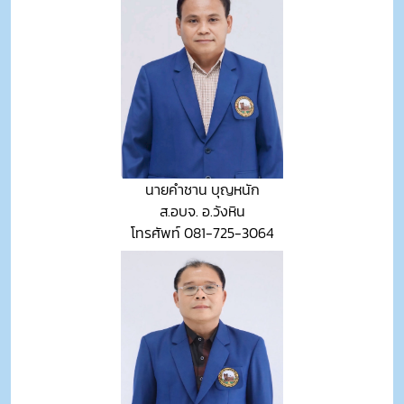
นายคำชาน บุญหนัก
ส.อบจ. อ.วังหิน
โทรศัพท์ 081-725-3064