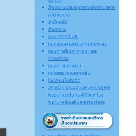
จังหวัด
สำนักงานเลขานุการองค์การบริหาร
ส่วนจังหวัด
สำนักคลัง
สำนักช่าง
กองสาธารณสุข
กองยุทธศาสตร์และงบประมาณ
กองการศึกษา ศาสนา และ
วัฒนธรรม
กองการเจ้าหน้าที่
หน่วยตรวจสอบภายใน
โรงเรียนในสังกัด
สถานีอนามัยเฉลิมพระเกียรติ 60
พรรษา นวมินทราชินี และ โรง
พยาบาลส่งเสริมสุขภาพตำบล