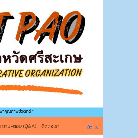
ที่ดี "
น ถาม-ตอบ (Q&A)
ติดต่อเรา
ก+
ก-